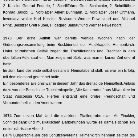
2. Kassier Gertrud Feuerle, 1. Schriftführer Gretl Schlachter, 2. Schriftführer
Konrad Jakobi, 1. Vorplattler Albert Buhmann, 2. Vorplattler Josef Ortmann,
Inventarverwalter Karl Kessler, Revisoren Werner Pewestdorf und Michael
Prinz, Beisitzer Gretl Nuber, Hildegard Baldauf und Werner Pewestdorf.
1973
Der erste Auftritt war bereits wenige Wochen nach der
Gründungsversammlung beim Bockbierfest der Musikkapelle Heimenkirch.
Unter stürmischen Beifall zogen die Trachtlerinnen und Trachtler in den
überfüllten Adlersaal ein. Man zeigte mit Stolz, was man in kurzer Zeit erlernt
hatte.
Im Juni fand der erste selbst gestaltete Heimatabend statt. Es war ein Erfolg,
mit dem niemand gerechnet hatte.
Ein besonderes Ereignis war in diesem Jahr das dreitägige Heimatfest. Anlass
dazu war der Besuch der Trachtenkapelle „Alte Kameraden“ aus Milwaukee im
Staat Wisconsin USA. Hierbei entstand eine große Freundschaft und
Verbundenheit zu den Amerikanern.
1974
Zum ersten Mal fand die maskierte Plattlerprobe statt. Mit Einakter,
Schnitzelbank und musikalischen Darbietungen wurde es damals schon ein
netter, närrischer Abend.
Beim Bürgerschießen des Schützenvereins Heimenkirch nehmen seither die