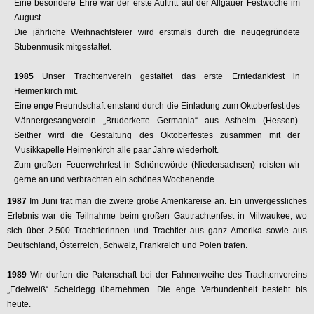
Eine besondere Ehre war der erste Auftritt auf der Allgäuer Festwoche im
August.
Die jährliche Weihnachtsfeier wird erstmals durch die neugegründete
Stubenmusik mitgestaltet.
1985
Unser Trachtenverein gestaltet das erste Erntedankfest in
Heimenkirch mit.
Eine enge Freundschaft entstand durch die Einladung zum Oktoberfest des
Männergesangverein „Bruderkette Germania“ aus Astheim (Hessen).
Seither wird die Gestaltung des Oktoberfestes zusammen mit der
Musikkapelle Heimenkirch alle paar Jahre wiederholt.
Zum großen Feuerwehrfest in Schönewörde (Niedersachsen) reisten wir
gerne an und verbrachten ein schönes Wochenende.
1987
Im Juni trat man die zweite große Amerikareise an. Ein unvergessliches
Erlebnis war die Teilnahme beim großen Gautrachtenfest in Milwaukee, wo
sich über 2.500 Trachtlerinnen und Trachtler aus ganz Amerika sowie aus
Deutschland, Österreich, Schweiz, Frankreich und Polen trafen.
1989
Wir durften die Patenschaft bei der Fahnenweihe des Trachtenvereins
„Edelweiß“ Scheidegg übernehmen. Die enge Verbundenheit besteht bis
heute.