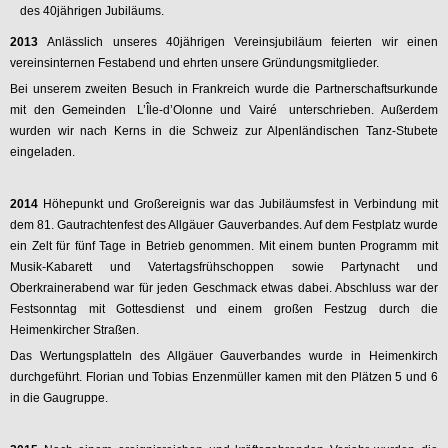
des 40jährigen Jubiläums.
2013
Anlässlich unseres 40jährigen Vereinsjubiläum feierten wir einen
vereinsinternen Festabend und ehrten unsere Gründungsmitglieder.
Bei unserem zweiten Besuch in Frankreich wurde die Partnerschaftsurkunde
mit den Gemeinden
L’Île-d’Olonne und Vairé
unterschrieben. Außerdem
wurden wir nach Kerns in die Schweiz zur Alpenländischen Tanz-Stubete
eingeladen.
2014
Höhepunkt und Großereignis war das Jubiläumsfest in Verbindung mit
dem 81. Gautrachtenfest des Allgäuer Gauverbandes. Auf dem Festplatz wurde
ein Zelt für fünf Tage in Betrieb genommen. Mit einem bunten Programm mit
Musik-Kabarett und Vatertagsfrühschoppen sowie Partynacht und
Oberkrainerabend war für jeden Geschmack etwas dabei. Abschluss war der
Festsonntag mit Gottesdienst und einem großen Festzug durch die
Heimenkircher Straßen.
Das Wertungsplatteln des Allgäuer Gauverbandes wurde in Heimenkirch
durchgeführt. Florian und Tobias Enzenmüller kamen mit den Plätzen 5 und 6
in die Gaugruppe.