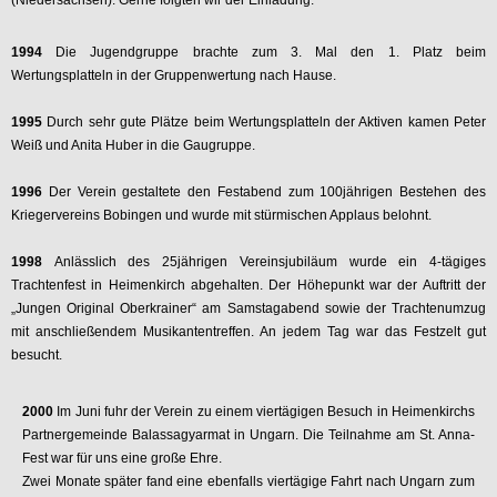
1994
Die Jugendgruppe brachte zum 3. Mal den 1. Platz beim
Wertungsplatteln in der Gruppenwertung nach Hause.
1995
Durch sehr gute Plätze beim Wertungsplatteln der Aktiven kamen Peter
Weiß und Anita Huber in die Gaugruppe.
1996
Der Verein gestaltete den Festabend zum 100jährigen Bestehen des
Kriegervereins Bobingen und wurde mit stürmischen Applaus belohnt.
1998
Anlässlich des 25jährigen Vereinsjubiläum wurde ein 4-tägiges
Trachtenfest in Heimenkirch abgehalten. Der Höhepunkt war der Auftritt der
„Jungen Original Oberkrainer“ am Samstagabend sowie der Trachtenumzug
mit anschließendem Musikantentreffen. An jedem Tag war das Festzelt gut
besucht.
2000
Im Juni fuhr der Verein zu einem viertägigen Besuch in Heimenkirchs
Partnergemeinde Balassagyarmat in Ungarn. Die Teilnahme am St. Anna-
Fest war für uns eine große Ehre.
Zwei Monate später fand eine ebenfalls viertägige Fahrt nach Ungarn zum