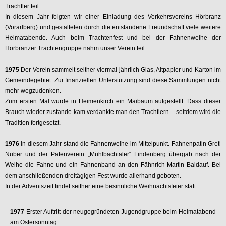
Trachtler teil.
In diesem Jahr folgten wir einer Einladung des Verkehrsvereins Hörbranz
(Vorarlberg) und gestalteten durch die entstandene Freundschaft viele weitere
Heimatabende. Auch beim Trachtenfest und bei der Fahnenweihe der
Hörbranzer Trachtengruppe nahm unser Verein teil.
1975
Der Verein sammelt seither viermal jährlich Glas, Altpapier und Karton im
Gemeindegebiet. Zur finanziellen Unterstützung sind diese Sammlungen nicht
mehr wegzudenken.
Zum ersten Mal wurde in Heimenkirch ein Maibaum aufgestellt. Dass dieser
Brauch wieder zustande kam verdankte man den Trachtlern – seitdem wird die
Tradition fortgesetzt.
1976
In diesem Jahr stand die Fahnenweihe im Mittelpunkt. Fahnenpatin Gretl
Nuber und der Patenverein „Mühlbachtaler“ Lindenberg übergab nach der
Weihe die Fahne und ein Fahnenband an den Fähnrich Martin Baldauf. Bei
dem anschließenden dreitägigen Fest wurde allerhand geboten.
In der Adventszeit findet seither eine besinnliche Weihnachtsfeier statt.
1977
Erster Auftritt der neugegründeten Jugendgruppe beim Heimatabend
am Ostersonntag.