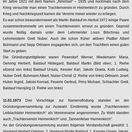
Im Jahre 1921 mit dem Namen „Almrösel“ – 1935 und nochmals nach dem
Krieg versuchte man einen Trachtenverein in Heimenkirch zu gründen. Durch
Krieg und Nachkriegszeit kamen die Vereine immer wieder zu erliegen.
Es war schon bewundernswert als Martin Baldauf im Herbst 1972 einige Paare
zusammentrommelte um einen Trachtenverein erneut zu gründen. Geprobt
wurde fleißig damals unter dem Lehrmeister Louis Bitschnau und
Lehrmeisterin Gretl Nuber. Auch die schon früher aktiven Plattler Albert
Buhmann und Sepp Ortmann engagierten sich, um den Trachtlern einen guten
Start zu geben.
Die Gründungsmitglieder waren Pewestorf Werner, Wiedemann Maria,
Gehring Herbert, Baldauf Hildegard, Baldauf Martin (Bild oben; 1. Reihe
sitzend von links) Baldauf Ursula, Kessler Karl, Jakobi Gisela, Kolb Ludwig,
Nuber Gretl, Buhmann Albert, Nuber Christl (2. Reihe von links) Ortmann Josef,
Huber Ingrid, Jakobi Konrad, Feuerle Gertrud, Prinz Michael, Schlachter Gretl,
Baldauf Hansjörg (3. Reihe von links)
11.01.1973
Drei Vorschläge zur Namensfindung standen an der
Gründungsversammlung zur Auswahl. Einstimmig wurde „Trachtenverein
Leiblachtaler Heimenkirch“ als Vereinsname angenommen. Zu Wahl standen
auch „Trachtenverein Heimenkirch“ und „Tannenfelser Heimenkirch“.
An der Gründungsversammlung wurden folgende Vorstandschaft gewählt: 1.
Vorstand Herbert Gehring, 2. Vorstand Martin Baldauf, 1. Kassier Gisela Jakobi,