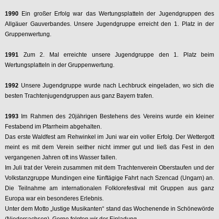
1990
Ein großer Erfolg war das Wertungsplatteln der Jugendgruppen des
Allgäuer Gauverbandes. Unsere Jugendgruppe erreicht den 1. Platz in der
Gruppenwertung.
1991
Zum 2. Mal erreichte unsere Jugendgruppe den 1. Platz beim
Wertungsplatteln in der Gruppenwertung.
1992
Unsere Jugendgruppe wurde nach Lechbruck eingeladen, wo sich die
besten Trachtenjugendgruppen aus ganz Bayern trafen.
1993
Im Rahmen des 20jährigen Bestehens des Vereins wurde ein kleiner
Festabend im Pfarrheim abgehalten.
Das erste Waldfest am Rehwinkel im Juni war ein voller Erfolg. Der Wettergott
meint es mit dem Verein seither nicht immer gut und ließ das Fest in den
vergangenen Jahren oft ins Wasser fallen.
Im Juli trat der Verein zusammen mit dem Trachtenverein Oberstaufen und der
Volkstanzgruppe Mundingen eine fünftägige Fahrt nach Szencad (Ungarn) an.
Die Teilnahme am internationalen Folklorefestival mit Gruppen aus ganz
Europa war ein besonderes Erlebnis.
Unter dem Motto „lustige Musikanten“ stand das Wochenende in Schönewörde
(Niedersachsen). Gerne folgten wir der Einladung.