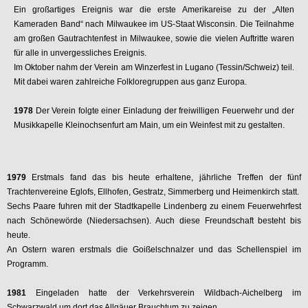
Ein großartiges Ereignis war die erste Amerikareise zu der „Alten
Kameraden Band“ nach Milwaukee im US-Staat Wisconsin. Die Teilnahme
am großen Gautrachtenfest in Milwaukee, sowie die vielen Auftritte waren
für alle in unvergessliches Ereignis.
Im Oktober nahm der Verein am Winzerfest in Lugano (Tessin/Schweiz) teil.
Mit dabei waren zahlreiche Folkloregruppen aus ganz Europa.
1978
Der Verein folgte einer Einladung der freiwilligen Feuerwehr und der
Musikkapelle Kleinochsenfurt am Main, um ein Weinfest mit zu gestalten.
1979
Erstmals fand das bis heute erhaltene, jährliche Treffen der fünf
Trachtenvereine Eglofs, Ellhofen, Gestratz, Simmerberg und Heimenkirch statt.
Sechs Paare fuhren mit der Stadtkapelle Lindenberg zu einem Feuerwehrfest
nach Schönewörde (Niedersachsen). Auch diese Freundschaft besteht bis
heute.
An Ostern waren erstmals die Goißelschnalzer und das Schellenspiel im
Programm.
1981
Eingeladen hatte der Verkehrsverein Wildbach-Aichelberg im
Schwarzwald um dort das Allgäuer Brauchtum zu zeigen.