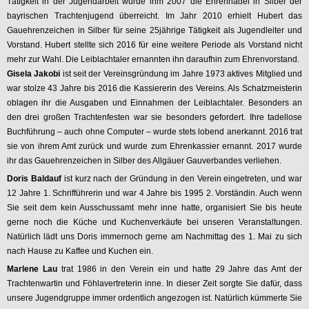
Tätigkeit in der Jugendarbeit wurde ihm 2007 die Ehrennadel in Silber der
bayrischen Trachtenjugend überreicht. Im Jahr 2010 erhielt Hubert das
Gauehrenzeichen in Silber für seine 25jährige Tätigkeit als Jugendleiter und
Vorstand. Hubert stellte sich 2016 für eine weitere Periode als Vorstand nicht
mehr zur Wahl. Die Leiblachtaler ernannten ihn daraufhin zum Ehrenvorstand.
Gisela Jakobi
ist seit der Vereinsgründung im Jahre 1973 aktives Mitglied und
war stolze 43 Jahre bis 2016 die Kassiererin des Vereins. Als Schatzmeisterin
oblagen ihr die Ausgaben und Einnahmen der Leiblachtaler. Besonders an
den drei großen Trachtenfesten war sie besonders gefordert. Ihre tadellose
Buchführung – auch ohne Computer – wurde stets lobend anerkannt. 2016 trat
sie von ihrem Amt zurück und wurde zum Ehrenkassier ernannt. 2017 wurde
ihr das Gauehrenzeichen in Silber des Allgäuer Gauverbandes verliehen.
Doris Baldauf
ist kurz nach der Gründung in den Verein eingetreten, und war
12 Jahre 1. Schrifführerin und war 4 Jahre bis 1995 2. Vorständin. Auch wenn
Sie seit dem kein Ausschussamt mehr inne hatte, organisiert Sie bis heute
gerne noch die Küche und Kuchenverkäufe bei unseren Veranstaltungen.
Natürlich lädt uns Doris immernoch gerne am Nachmittag des 1. Mai zu sich
nach Hause zu Kaffee und Kuchen ein.
Marlene Lau
trat 1986 in den Verein ein und hatte 29 Jahre das Amt der
Trachtenwartin und Föhlavertreterin inne. In dieser Zeit sorgte Sie dafür, dass
unsere Jugendgruppe immer ordentlich angezogen ist. Natürlich kümmerte Sie