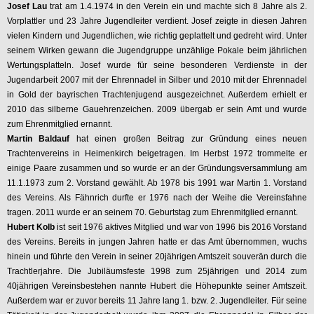
Josef Lau
trat am 1.4.1974 in den Verein ein und machte sich 8 Jahre als 2.
Vorplattler und 23 Jahre Jugendleiter verdient. Josef zeigte in diesen Jahren
vielen Kindern und Jugendlichen, wie richtig geplattelt und gedreht wird. Unter
seinem Wirken gewann die Jugendgruppe unzählige Pokale beim jährlichen
Wertungsplatteln. Josef wurde für seine besonderen Verdienste in der
Jugendarbeit 2007 mit der Ehrennadel in Silber und 2010 mit der Ehrennadel
in Gold der bayrischen Trachtenjugend ausgezeichnet. Außerdem erhielt er
2010 das silberne Gauehrenzeichen. 2009 übergab er sein Amt und wurde
zum Ehrenmitglied ernannt.
Martin Baldauf
hat einen großen Beitrag zur Gründung eines neuen
Trachtenvereins in Heimenkirch beigetragen. Im Herbst 1972 trommelte er
einige Paare zusammen und so wurde er an der Gründungsversammlung am
11.1.1973 zum 2. Vorstand gewählt. Ab 1978 bis 1991 war Martin 1. Vorstand
des Vereins. Als Fähnrich durfte er 1976 nach der Weihe die Vereinsfahne
tragen. 2011 wurde er an seinem 70. Geburtstag zum Ehrenmitglied ernannt.
Hubert Kolb
ist seit 1976 aktives Mitglied und war von 1996 bis 2016 Vorstand
des Vereins. Bereits in jungen Jahren hatte er das Amt übernommen, wuchs
hinein und führte den Verein in seiner 20jährigen Amtszeit souverän durch die
Trachtlerjahre. Die Jubiläumsfeste 1998 zum 25jährigen und 2014 zum
40jährigen Vereinsbestehen nannte Hubert die Höhepunkte seiner Amtszeit.
Außerdem war er zuvor bereits 11 Jahre lang 1. bzw. 2. Jugendleiter. Für seine