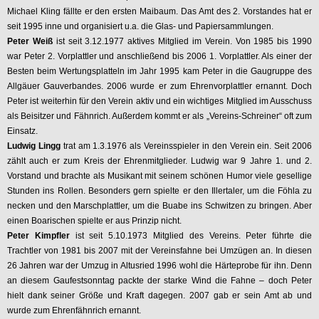
Michael Kling fällte er den ersten Maibaum. Das Amt des 2. Vorstandes hat er
seit 1995 inne und organisiert u.a. die Glas- und Papiersammlungen.
Peter Weiß
ist seit 3.12.1977 aktives Mitglied im Verein. Von 1985 bis 1990
war Peter 2. Vorplattler und anschließend bis 2006 1. Vorplattler. Als einer der
Besten beim Wertungsplatteln im Jahr 1995 kam Peter in die Gaugruppe des
Allgäuer Gauverbandes. 2006 wurde er zum Ehrenvorplattler ernannt. Doch
Peter ist weiterhin für den Verein aktiv und ein wichtiges Mitglied im Ausschuss
als Beisitzer und Fähnrich. Außerdem kommt er als „Vereins-Schreiner“ oft zum
Einsatz.
Ludwig Lingg
trat am 1.3.1976 als Vereinsspieler in den Verein ein. Seit 2006
zählt auch er zum Kreis der Ehrenmitglieder. Ludwig war 9 Jahre 1. und 2.
Vorstand und brachte als Musikant mit seinem schönen Humor viele gesellige
Stunden ins Rollen. Besonders gern spielte er den Illertaler, um die Föhla zu
necken und den Marschplattler, um die Buabe ins Schwitzen zu bringen. Aber
einen Boarischen spielte er aus Prinzip nicht.
Peter Kimpfler
ist seit 5.10.1973 Mitglied des Vereins. Peter führte die
Trachtler von 1981 bis 2007 mit der Vereinsfahne bei Umzügen an. In diesen
26 Jahren war der Umzug in Altusried 1996 wohl die Härteprobe für ihn. Denn
an diesem Gaufestsonntag packte der starke Wind die Fahne – doch Peter
hielt dank seiner Größe und Kraft dagegen. 2007 gab er sein Amt ab und
wurde zum Ehrenfähnrich ernannt.