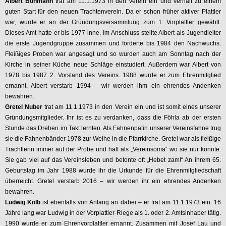
Albert Buhmann
trat am 11.1.1973 in den Verein ein und verhalf zu einem
guten Start für den neuen Trachtenverein. Da er schon früher aktiver Plattler
war, wurde er an der Gründungsversammlung zum 1. Vorplattler gewählt.
Dieses Amt hatte er bis 1977 inne. Im Anschluss stellte Albert als Jugendleiter
die erste Jugendgruppe zusammen und förderte bis 1984 den Nachwuchs.
Fleißiges Proben war angesagt und so wurden auch am Sonntag nach der
Kirche in seiner Küche neue Schläge einstudiert. Außerdem war Albert von
1978 bis 1987 2. Vorstand des Vereins. 1988 wurde er zum Ehrenmitglied
ernannt. Albert verstarb 1994 – wir werden ihm ein ehrendes Andenken
bewahren.
Gretel
N
ube
r
trat am 11.1.1973 in den Verein ein und ist somit eines unserer
Gründungsmitglieder. Ihr ist es zu verdanken, dass die Föhla ab der ersten
Stunde das Drehen im Takt lernten. Als Fahnenpatin unserer Vereinsfahne trug
sie die Fahnenbänder 1978 zur Weihe in die Pfarrkirche. Gretel war als fleißige
Trachtlerin immer auf der Probe und half als „Vereinsoma“ wo sie nur konnte.
Sie gab viel auf das Vereinsleben und betonte oft „Hebet zam!“ An ihrem 65.
Geburtstag im Jahr 1988 wurde ihr die Urkunde für die Ehrenmitgliedschaft
überreicht. Gretel verstarb 2016 – wir werden ihr ein ehrendes Andenken
bewahren.
Ludwig Kolb
ist ebenfalls von Anfang an dabei – er trat am 11.1.1973 ein. 16
Jahre lang war Ludwig in der Vorplattler-Riege als 1. oder 2. Amtsinhaber tätig.
1990 wurde er zum Ehrenvorplattler ernannt. Zusammen mit Josef Lau und