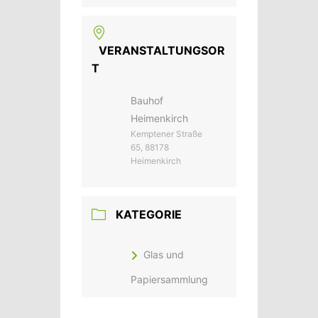
VERANSTALTUNGSOR
T
Bauhof
Heimenkirch
Kemptener Straße
65, 88178
Heimenkirch
KATEGORIE
Glas und
Papiersammlung