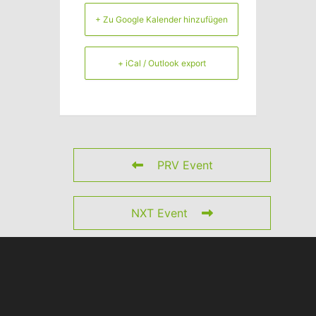
+ Zu Google Kalender hinzufügen
+ iCal / Outlook export
PRV Event
NXT Event